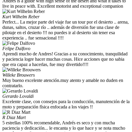
Andres is a guide with high sense of the desert and what it takes to
live in peace with. Excellent motorist and exceptional companion
Kurt Wilhelm Reber
Perfect... La mejor parte del viaje fue un tour por el desierto .. arena,
dunas, saltos, cruzar río .. además de diversión fue una clase de
pilotaje en el desierto !!! no puedes ir al desierto sin tener esa
experiencia .. fue sensacional !!!!
Felipe Dalfovo
Aprendi mucho de Andres! Gracias a su conocimiento, tranquilidad
y paciencia logre hacer muchas cosas. Hice acciones que no sabia
que era capaz a hacerlas, fue muy divertido!!!!
Willeke Brouwers
Muy bueno excelente atención.muy atento y amable no duden en
contratarlo.
Gerardo Lovaldi
Excelente clase, con consejos para la conducción, manutención de la
moto y preparación física enfocada a los viajes !!
R Diaz Mart
5 estrellas 100% recomendable, Andrés es seco y con mucha
paciencia y dedicación... le encanta y lo que hace y se nota mucho